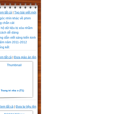
em tất cả
|
Tạo bài viết mới
góc nhìn khác về phim
g chắn cát
hộ dữ liệu bị xóa nhầm
 cách dễ dàng
g dẫn viết sáng kiến kinh
iệm năm 2011-2012
ổng kết
em tất cả
|
Đưa giáo án lên
Trang tri nha o (T1)
Xem tất cả
|
Đưa tư liệu lên