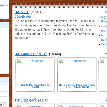
BÀI VIẾT
(9 bài)
X
Cứu dữ liệu
Một 
Cứu hộ dữ liệu bị “bốc hơi” trên máy tính (Dân trí) - Trong quá
Rừn
trình sử dụng máy tính, chắc hẳn không ít lần bạn xóa nhầm dữ
Cứu 
liệu quan trọng, hay thậm chí có những lúc dữ liệu trên máy
một
“bốc hơi” mà không rõ lý do. Để giải quyết vấn đề này, bạn có
hướn
thể nhờ đến...
ngh
Lễ t
BÀI GIẢNG ĐIỆN TỬ
(15 bài)
X
Bài 26 Mối ghép động thi
Bài 6 thực hành lắp mạch điện
GVDG
bảng ... 14) thi GVDG
TƯ LIỆU QUÝ
(6 bài)