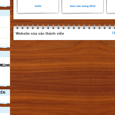
bclht
bien che luong 2012
Website của các thành viên
Tấ
YẾN