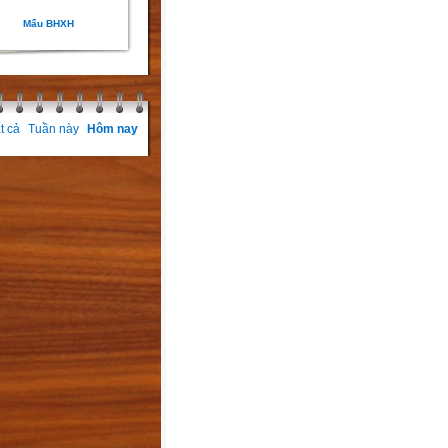
Mẩu BHXH
t cả
Tuần này
Hôm nay