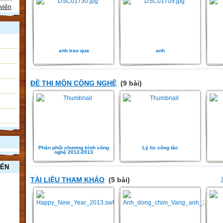
viên
anh trao qua
anh
ĐỀ THI MÔN CÔNG NGHỆ
(9 bài)
Phân phối chương trình công
Lý lịc công tác
nghệ 2012-2013
YẾN
TÀI LIỆU THAM KHẢO
(5 bài)