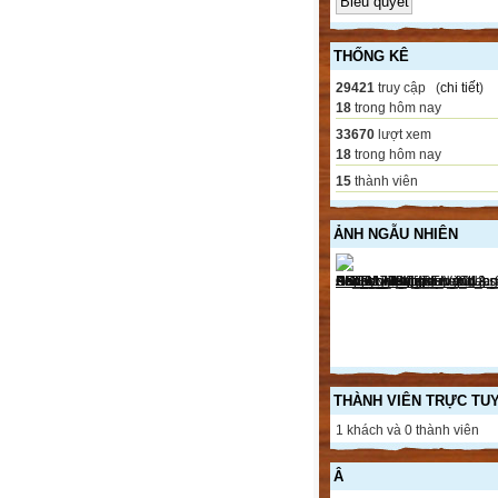
THỐNG KÊ
29421
truy cập (
chi tiết
)
18
trong hôm nay
33670
lượt xem
18
trong hôm nay
15
thành viên
ẢNH NGẪU NHIÊN
THÀNH VIÊN TRỰC TU
1 khách và 0 thành viên
Â