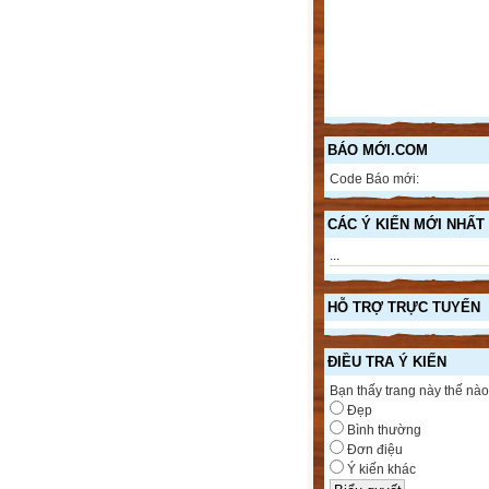
BÁO MỚI.COM
Code Báo mới:
CÁC Ý KIẾN MỚI NHẤT
...
HỖ TRỢ TRỰC TUYẾN
ĐIỀU TRA Ý KIẾN
Bạn thấy trang này thế nào
Đẹp
Bình thường
Đơn điệu
Ý kiến khác